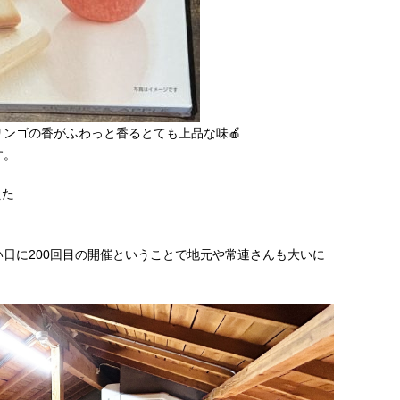
ンゴの香がふわっと香るとても上品な味🍎
す。
えた
」
日に200回目の開催ということで地元や常連さんも大いに