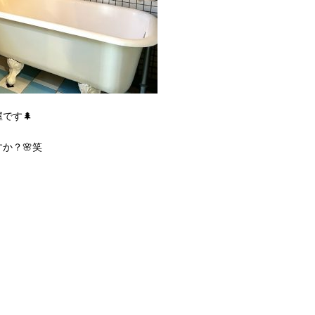
です🌲
か？🌸笑