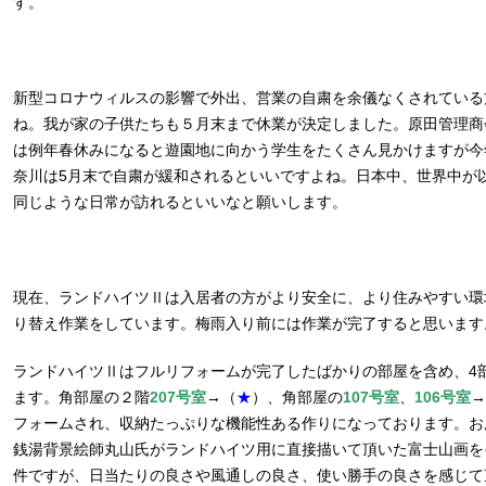
す。
新型コロナウィルスの影響で外出、営業の自粛を余儀なくされている
ね。我が家の子供たちも５月末まで休業が決定しました。原田管理商
は例年春休みになると遊園地に向かう学生をたくさん見かけますが今
奈川は5月末で自粛が緩和されるといいですよね。日本中、世界中が
同じような日常が訪れるといいなと願いします。
現在、ランドハイツⅡは入居者の方がより安全に、より住みやすい環
り替え作業をしています。梅雨入り前には作業が完了すると思います
ランドハイツⅡはフルリフォームが完了したばかりの部屋を含め、4
ます。角部屋の２階
207号室
→（
★
）、角部屋の
107号室
、
106号室
→
フォームされ、収納たっぷりな機能性ある作りになっております。お
銭湯背景絵師丸山氏がランドハイツ用に直接描いて頂いた富士山画を
件ですが、日当たりの良さや風通しの良さ、使い勝手の良さを感じて