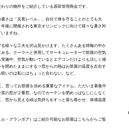
だわりの物件をご紹介している原田管理商会です。
の暑さは「災害レベル」。自分で身を守ることがとても大
２年後に開催される東京オリンピックに向けて様々な暑さ対
ていますね。
げる様々な工夫を沢山見かけます。たくさんある情報の中か
てみる。クーラーと併用してサーキュレーターで部屋の空気
も実施中。空気が動いているとエアコンだけよりも涼しく感
ンを閉めたままにする⇒窓からの熱はお部屋の温度を左右す
も暗いのは私にはちょっと合わない。など。
に、窓ってお部屋を決める重要なアイテム。ただいま募集中
全室の窓が２重窓。なのでカーテンを閉めっぱなしにしなく
に、窓から見える緑は気持ちをすっと落ち着かせ、体感温度
ェル・グランボア）はご紹介可能なお部屋はこちらからご覧