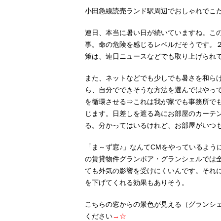
小田急線読売ランド駅周辺でおしゃれでこ
連日、本当に暑い日が続いていますね。こ
事。命の危険を感じるレベルだそうです。
策は、連日ニュースなどでも取り上げられ
また、ネットなどでも少しでも暑さを和ら
ら、自分でできそうな方法を選んではやっ
を循環させる⇒これは我が家でも事務所で
じます。日差しを遮る為にお部屋のカーテ
る。分かってはいるけれど、お部屋がいつ
「ま～ず窓♪」なんてCMをやっているよう
の賃貸物件グランボア・グランシェルでは
ても外気の影響を受けにくいんです。それ
を下げてくれる効果もありそう。
こちらの窓からの景色が見える（グランシ
ください
→☆