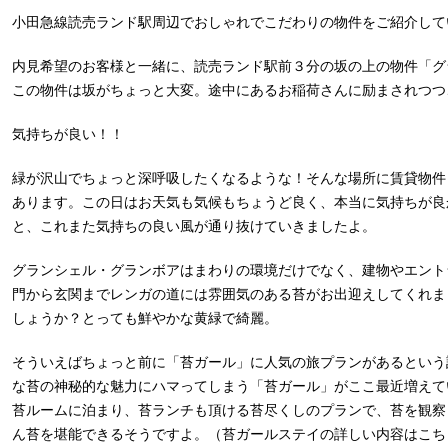
小田急線読売ランド駅周辺でおしゃれでこだわりの物件をご紹介して
内見希望のお客様と一緒に、読売ランド駅前３分の坂の上の物件「グ
この物件は坂がちょっと大変。途中にあるお稲荷さんに励まされつつ
気持ちが良い！！
緑が沢山でちょっと深呼吸したくなるような！そんな場所に賃貸物件
あります。この日はお天気も気候もちょうど良く、本当に気持ちが良
と、これまた気持ちの良い風が通り抜けていきましたよ。
グランシェル・グランボアはまわりの環境だけでなく、建物やエント
門から玄関までレンガの道には雰囲気のある苔がお出迎えしてくれま
しょうか？とっても鮮やかな黄緑で綺麗。
そういえばちょっと前に「苔ガール」に人気の旅プランがあるという
な苔の神秘的な魅力にハマってしまう「苔ガール」がここ最近増えて
苔ルームに泊まり、苔ランチも頂ける苔尽くしのプランで、苔を観察
ん苔を堪能できるそうですよ。（苔ガールステイの詳しい内容はこち