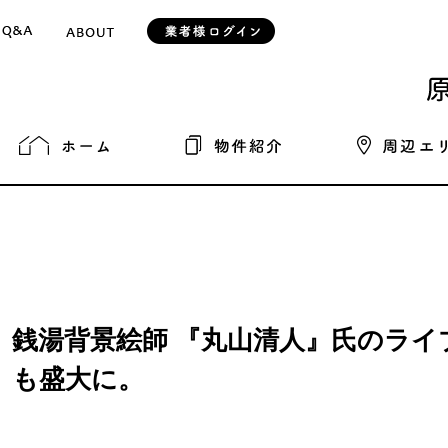
銭湯背景絵師 『丸山清人』氏のラ
も盛大に。