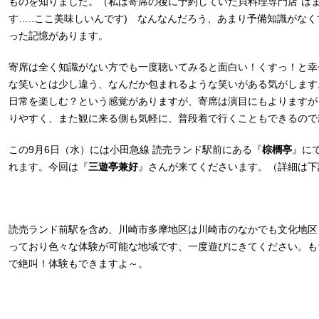
ものを知りました。（私は寄席の後に予約していた貝料理専門店”はま
す…..ここ美味しいんです) なんなんだろう、あまり予備知識がな
った記憶があります。
寄席は全く知識がない方でも一度聴いてみると面白い！くすっ！と幸
な笑いとは少し違う、なんだか包まれるような笑いがある気がします
日常を楽しむ？という感覚がありますが、寄席は演目にもよりますが
りやすく、また観に来る側も気軽に、普段着で行くこともできるので
この9月6日（水）には小田急線 読売ランド駅前にある『
棕櫚亭
』に
れます。今回は『
三遊亭兼好
』さんが来てくださいます。（詳細は下
読売ランド前駅を含め、川崎市多摩地区は川崎市のなかでも文化地区
っており色々な体験が可能な地域です、一度遊びにきてください。も
で絶叫！体験もできますよ～。