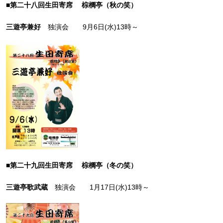
■第二十八回生田寄席 棕櫚亭（秋の笑）
三遊亭兼好
独演会 9月6日(水)13時～
■第二十九回生田寄席 棕櫚亭（冬の笑）
三遊亭歌武蔵
独演会 1月17日(水)13時～